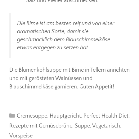
Salz und Pfeffer abschmecken.
Die Birne ist am besten reif und von einer
aromatischen Sorte, damit sie
geschmacklich dem Blauschimmelkäse
etwas entgegen zu setzen hat.
Die Blumenkohlsuppe mit Birne in Tellern anrichten
und mit gerösteten Walnüssen und
Blauschimmelkäse garnieren. Guten Appetit!
Kategorien
Cremesuppe
,
Hauptgericht
,
Perfect Health Diet
,
Rezepte mit Gemüsebrühe
,
Suppe
,
Vegetarisch
,
Vorspeise