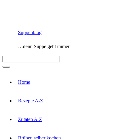
Zum
Inhalt
springen
Suppenblog
…denn Suppe geht immer
Menü
Home
Rezepte A-Z
Zutaten A-Z
Brühen selber kochen