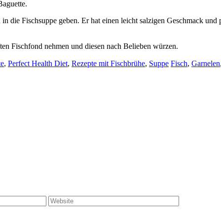
Baguette.
 die Fischsuppe geben. Er hat einen leicht salzigen Geschmack und p
uften Fischfond nehmen und diesen nach Belieben würzen.
Schlagwörter
te
,
Perfect Health Diet
,
Rezepte mit Fischbrühe
,
Suppe
Fisch
,
Garnelen
Website