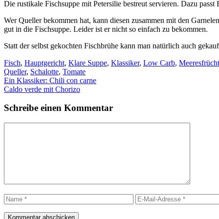
Die rustikale Fischsuppe mit Petersilie bestreut servieren. Dazu passt 
Wer Queller bekommen hat, kann diesen zusammen mit den Garnelen in
gut in die Fischsuppe. Leider ist er nicht so einfach zu bekommen.
Statt der selbst gekochten Fischbrühe kann man natürlich auch geka
Kategorien
Fisch
,
Hauptgericht
,
Klare Suppe
,
Klassiker
,
Low Carb
,
Meeresfrüch
Queller
,
Schalotte
,
Tomate
Ein Klassiker: Chili con carne
Caldo verde mit Chorizo
Schreibe einen Kommentar
Kommentar
Name
E-
Mail-
Adresse