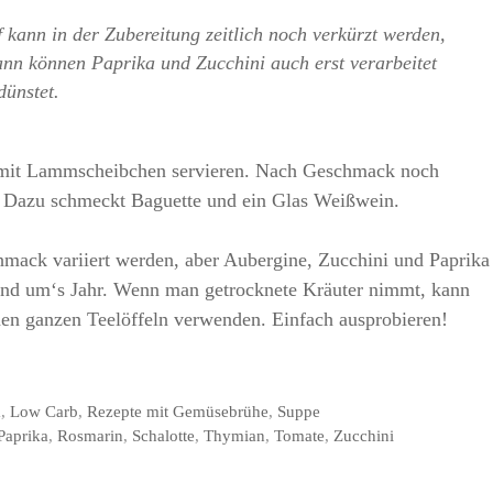
kann in der Zubereitung zeitlich noch verkürzt werden,
ann können Paprika und Zucchini auch erst verarbeitet
dünstet.
mit Lammscheibchen servieren. Nach Geschmack noch
en Dazu schmeckt Baguette und ein Glas Weißwein.
mack variiert werden, aber Aubergine, Zucchini und Paprika
nd um‘s Jahr. Wenn man getrocknete Kräuter nimmt, kann
nen ganzen Teelöffeln verwenden. Einfach ausprobieren!
m
,
Low Carb
,
Rezepte mit Gemüsebrühe
,
Suppe
Paprika
,
Rosmarin
,
Schalotte
,
Thymian
,
Tomate
,
Zucchini