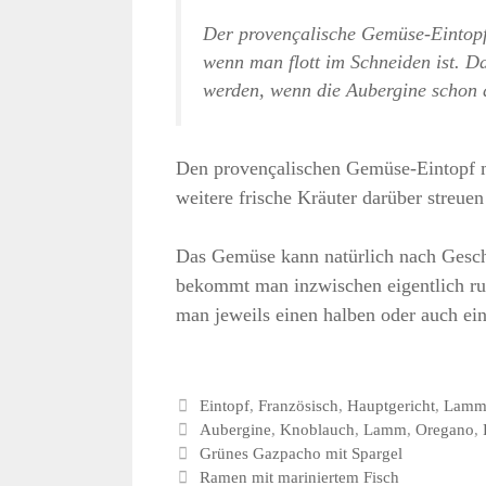
Der provençalische Gemüse-Eintopf 
wenn man flott im Schneiden ist. D
werden, wenn die Aubergine schon 
Den provençalischen Gemüse-Eintopf 
weitere frische Kräuter darüber streu
Das Gemüse kann natürlich nach Gesch
bekommt man inzwischen eigentlich ru
man jeweils einen halben oder auch ei
Kategorien
Eintopf
,
Französisch
,
Hauptgericht
,
Lam
Schlagwörter
Aubergine
,
Knoblauch
,
Lamm
,
Oregano
,
Grünes Gazpacho mit Spargel
Ramen mit mariniertem Fisch