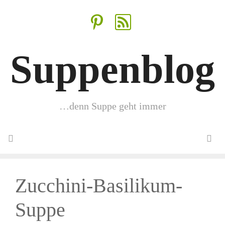
Zum
Inhalt
springen
Suppenblog
…denn Suppe geht immer
Menü
Zucchini-Basilikum-
Suppe