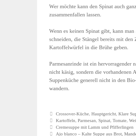
Wer möchte kann den Spinat auch ganz
zusammenfallen lassen.
Wenn es keinen Spinat gibt, kann man 
schneiden, die Stängel bereits mit de
Kartoffelwürfel in die Brühe geben.
Parmesanrinde ist ein hervorragender 
nicht käsig, sondern die vorhandenen 
Suppenküche generell nicht in den Bio
wandern.
Kategorien
Crossover-Küche
,
Hauptgericht
,
Klare Su
Schlagwörter
Kartoffeln
,
Parmesan
,
Spinat
,
Tomate
,
We
Cremesuppe mit Lamm und Pfifferlingen
Ajo blanco – Kalte Suppe aus Brot, Man