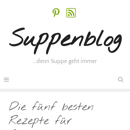
Zum
Inhalt
springen
Suppenblog
…denn Suppe geht immer
Menü
Die fünf besten
Rezepte für