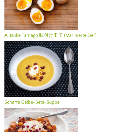
Ajitsuke Tamago 味付け玉子 (Marinierte Eier)
Scharfe Gelbe-Bete-Suppe