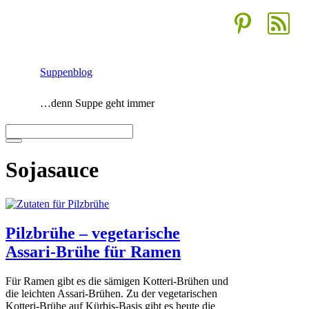
Zum
Inhalt
springen
Suppenblog
…denn Suppe geht immer
Menü
Sojasauce
Pilzbrühe – vegetarische
Assari-Brühe für Ramen
Für Ramen gibt es die sämigen Kotteri-Brühen und
die leichten Assari-Brühen. Zu der vegetarischen
Kotteri-Brühe auf Kürbis-Basis gibt es heute die