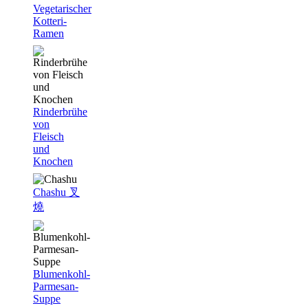
Vegetarischer
Kotteri-
Ramen
Rinderbrühe
von
Fleisch
und
Knochen
Chashu 叉
燒
Blumenkohl-
Parmesan-
Suppe