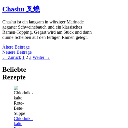
Chashu 叉燒
Chashu ist ein langsam in würziger Marinade
gegarter Schweinebauch und ein klassisches
Ramen-Topping. Gegart wird am Stück und dann
dünne Scheiben auf den fertigen Ramen gelegt.
Ältere Beiträge
Neuere Beiträge
Seite
Seite
Seite
←
Zurück
1
2
3
Weiter
→
Beliebte
Rezepte
Chłodnik -
kalte