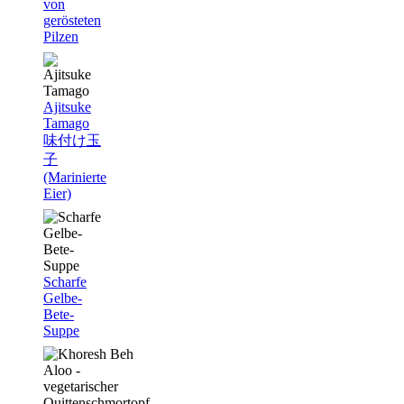
von
gerösteten
Pilzen
Ajitsuke
Tamago
味付け玉
子
(Marinierte
Eier)
Scharfe
Gelbe-
Bete-
Suppe