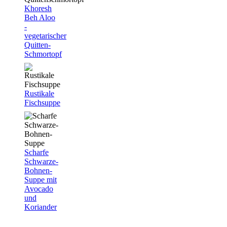
Khoresh
Beh Aloo
-
vegetarischer
Quitten-
Schmortopf
Rustikale
Fischsuppe
Scharfe
Schwarze-
Bohnen-
Suppe mit
Avocado
und
Koriander