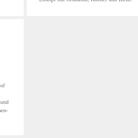
auf
 und
hen-