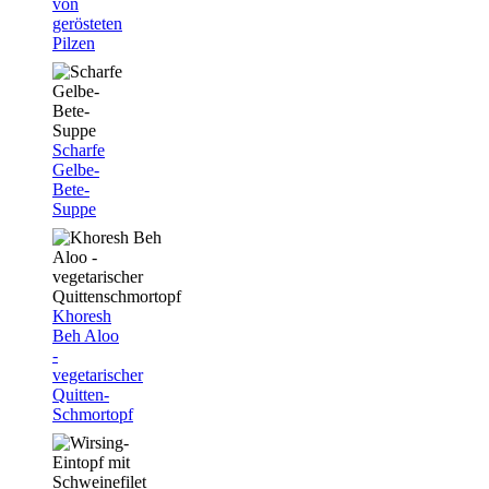
von
gerösteten
Pilzen
Scharfe
Gelbe-
Bete-
Suppe
Khoresh
Beh Aloo
-
vegetarischer
Quitten-
Schmortopf