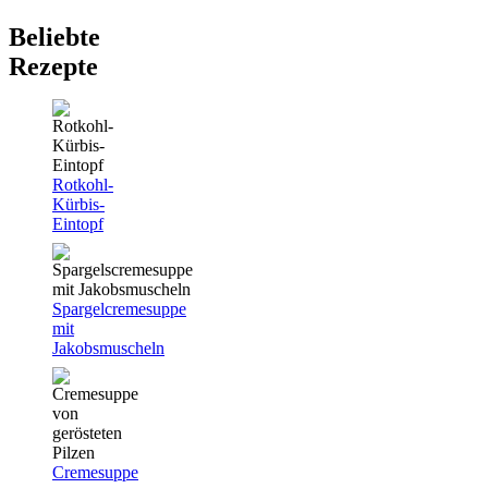
Beliebte
Rezepte
Rotkohl-
Kürbis-
Eintopf
Spargelcremesuppe
mit
Jakobsmuscheln
Cremesuppe