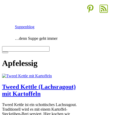
Zum
Inhalt
springen
Suppenblog
…denn Suppe geht immer
Menü
Apfelessig
Tweed Kettle (Lachsragout)
mit Kartoffeln
Tweed Kettle ist ein schottisches Lachsragout.
Traditionell wird es mit einem Kartoffel-
Steckrüben-Brei serviert. Hier kochen wir