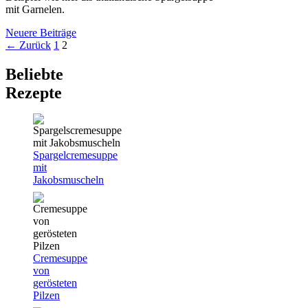
mit Garnelen.
Neuere Beiträge
Seite
Seite
←
Zurück
1
2
Beliebte
Rezepte
Spargelcremesuppe
mit
Jakobsmuscheln
Cremesuppe
von
gerösteten
Pilzen