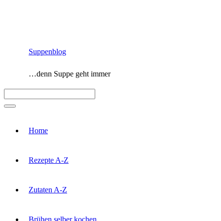
Zum
Inhalt
springen
Suppenblog
…denn Suppe geht immer
Menü
Home
Rezepte A-Z
Zutaten A-Z
Brühen selber kochen