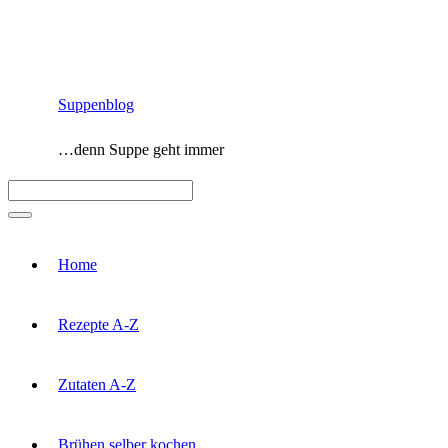
Zum
Inhalt
springen
Suppenblog
…denn Suppe geht immer
Menü
Home
Rezepte A-Z
Zutaten A-Z
Brühen selber kochen