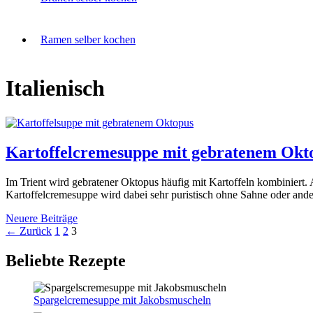
Ramen selber kochen
Italienisch
Kartoffelcremesuppe mit gebratenem Okt
Im Trient wird gebratener Oktopus häufig mit Kartoffeln kombiniert.
Kartoffelcremesuppe wird dabei sehr puristisch ohne Sahne oder ande
Neuere Beiträge
Seite
Seite
Seite
←
Zurück
1
2
3
Beliebte Rezepte
Spargelcremesuppe mit Jakobsmuscheln