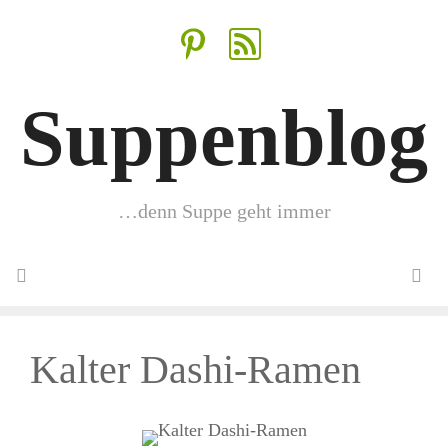
Zum
Inhalt
springen
Suppenblog
…denn Suppe geht immer
Menü
Kalter Dashi-Ramen