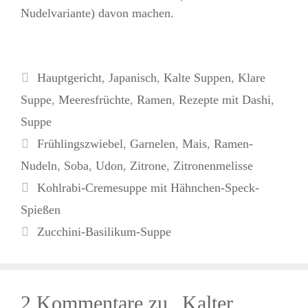
Nudelvariante) davon machen.
Kategorien
Hauptgericht
,
Japanisch
,
Kalte Suppen
,
Klare
Suppe
,
Meeresfrüchte
,
Ramen
,
Rezepte mit Dashi
,
Suppe
Schlagwörter
Frühlingszwiebel
,
Garnelen
,
Mais
,
Ramen-
Nudeln
,
Soba
,
Udon
,
Zitrone
,
Zitronenmelisse
Kohlrabi-Cremesuppe mit Hähnchen-Speck-
Spießen
Zucchini-Basilikum-Suppe
2 Kommentare zu „Kalter