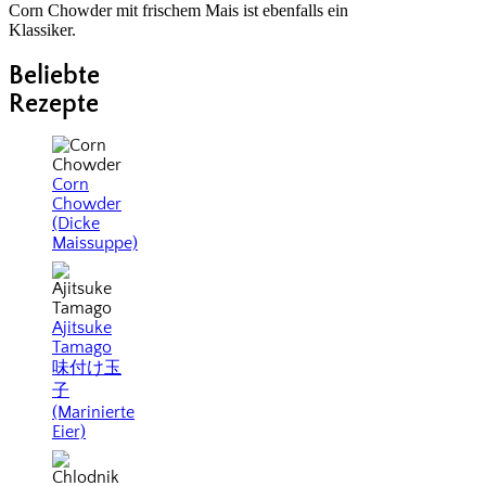
Corn Chowder mit frischem Mais ist ebenfalls ein
Klassiker.
Beliebte
Rezepte
Corn
Chowder
(Dicke
Maissuppe)
Ajitsuke
Tamago
味付け玉
子
(Marinierte
Eier)