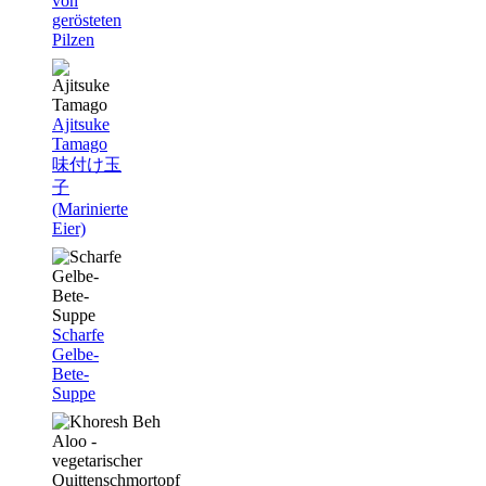
von
gerösteten
Pilzen
Ajitsuke
Tamago
味付け玉
子
(Marinierte
Eier)
Scharfe
Gelbe-
Bete-
Suppe