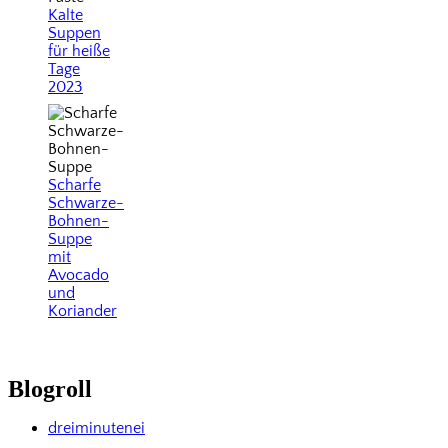
Kalte
Suppen
für heiße
Tage
2023
Scharfe
Schwarze-
Bohnen-
Suppe
mit
Avocado
und
Koriander
Blogroll
dreiminutenei