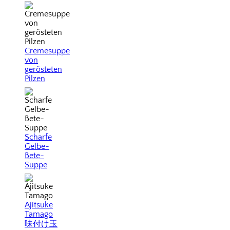
Cremesuppe
von
gerösteten
Pilzen
Scharfe
Gelbe-
Bete-
Suppe
Ajitsuke
Tamago
味付け玉