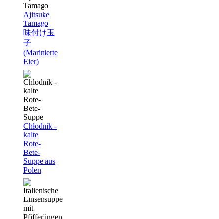
Ajitsuke
Tamago
味付け玉
子
(Marinierte
Eier)
Chłodnik -
kalte
Rote-
Bete-
Suppe aus
Polen