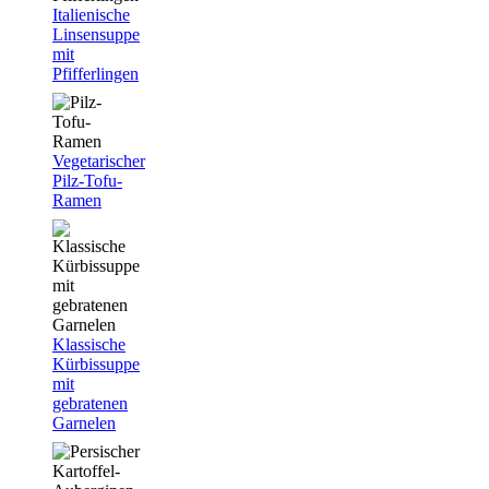
Italienische
Linsensuppe
mit
Pfifferlingen
Vegetarischer
Pilz-Tofu-
Ramen
Klassische
Kürbissuppe
mit
gebratenen
Garnelen