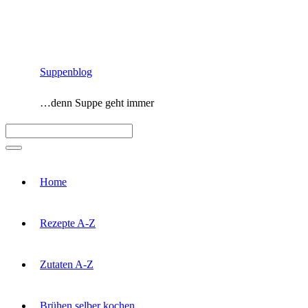
Zum
Inhalt
springen
Suppenblog
…denn Suppe geht immer
Menü
Home
Rezepte A-Z
Zutaten A-Z
Brühen selber kochen