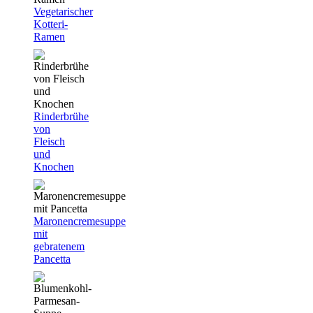
Vegetarischer
Kotteri-
Ramen
Rinderbrühe
von
Fleisch
und
Knochen
Maronencremesuppe
mit
gebratenem
Pancetta