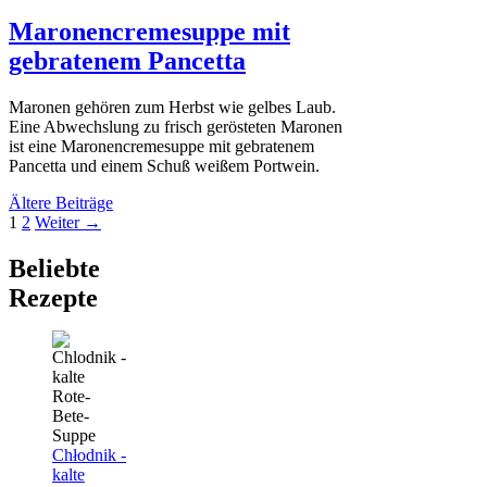
Maronencremesuppe mit
gebratenem Pancetta
Maronen gehören zum Herbst wie gelbes Laub.
Eine Abwechslung zu frisch gerösteten Maronen
ist eine Maronencremesuppe mit gebratenem
Pancetta und einem Schuß weißem Portwein.
Ältere Beiträge
Seite
Seite
1
2
Weiter
→
Beliebte
Rezepte
Chłodnik -
kalte