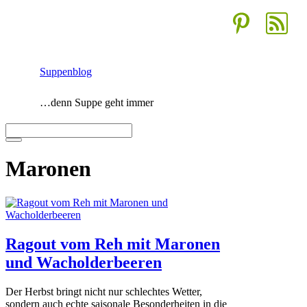
Zum
Inhalt
springen
Suppenblog
…denn Suppe geht immer
Menü
Maronen
Ragout vom Reh mit Maronen
und Wacholderbeeren
Der Herbst bringt nicht nur schlechtes Wetter,
sondern auch echte saisonale Besonderheiten in die