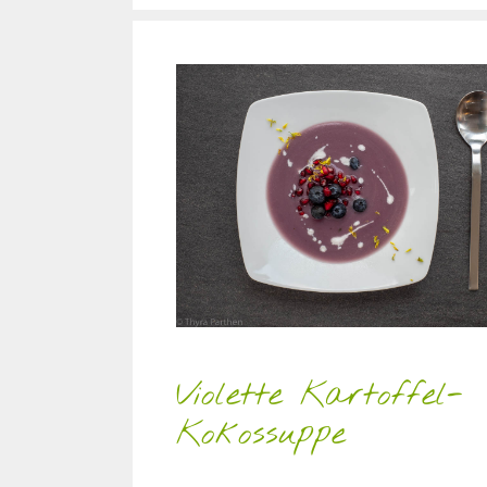
Violette Kartoffel-
Kokossuppe