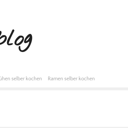
log
ühen selber kochen
Ramen selber kochen