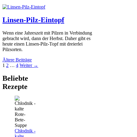
Linsen-Pilz-Eintopf
Wenn eine Jahreszeit mit Pilzen in Verbindung
gebracht wird, dann der Herbst. Daher gibt es
heute einen Linsen-Pilz-Topf mit dreierlei
Pilzsorten.
Ältere Beiträge
Seite
Seite
Seite
1
2
…
4
Weiter
→
Beliebte
Rezepte
Chłodnik -
kalte