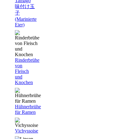
Tamago
味付け玉
子
(Marinierte
Eier)
Rinderbrühe
von
Fleisch
und
Knochen
Hühnerbrühe
für Ramen
Vichyssoise