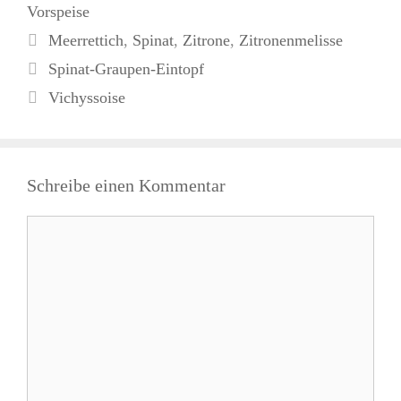
Vorspeise
Schlagwörter
Meerrettich
,
Spinat
,
Zitrone
,
Zitronenmelisse
Spinat-Graupen-Eintopf
Vichyssoise
Schreibe einen Kommentar
Kommentar