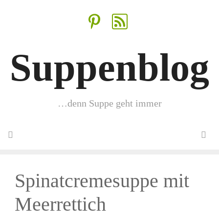
Zum
Inhalt
springen
Suppenblog
…denn Suppe geht immer
Menü
Spinatcremesuppe mit
Meerrettich