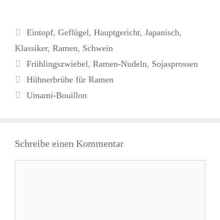
Kategorien
Eintopf
,
Geflügel
,
Hauptgericht
,
Japanisch
,
Klassiker
,
Ramen
,
Schwein
Schlagwörter
Frühlingszwiebel
,
Ramen-Nudeln
,
Sojasprossen
Hühnerbrühe für Ramen
Umami-Bouillon
Schreibe einen Kommentar
Kommentar