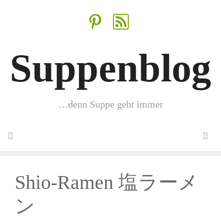
Zum
Inhalt
springen
Suppenblog
…denn Suppe geht immer
Menü
Shio-Ramen 塩ラーメ
ン