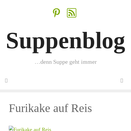
Zum
Inhalt
springen
Suppenblog
…denn Suppe geht immer
Menü
Furikake auf Reis