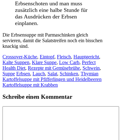
Erbsenschoten und man muss
zusätzlich eine halbe Stunde für
das Ausdrücken der Erbsen
einplanen.
Die Erbsensuppe mit Parmaschinken gleich
servieren, damit die Salatstreifen noch ein bisschen
knackig sind.
Kategorien
Crossover-Küche
,
Eintopf
,
Fleisch
,
Hauptgericht
,
Kalte Suppen
,
Klare Suppe
,
Low Carb
,
Perfect
Health Diet
,
Rezepte mit Gemüsebrühe
,
Schwein
,
Schlagwörter
Suppe
Erbsen
,
Lauch
,
Salat
,
Schinken
,
Thymian
Kartoffelsuppe mit Pfifferlingen und Heidelbeeren
Kartoffelsuppe mit Krabben
Schreibe einen Kommentar
Kommentar