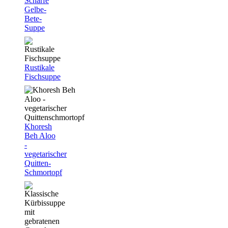
Scharfe
Gelbe-
Bete-
Suppe
Rustikale
Fischsuppe
Khoresh
Beh Aloo
-
vegetarischer
Quitten-
Schmortopf