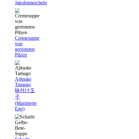
Jakobsmuscheln
Cremesuppe
von
gerösteten
Pilzen
Ajitsuke
Tamago
味付け玉
子
(Marinierte
Eier)