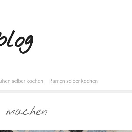
log
ühen selber kochen
Ramen selber kochen
er machen