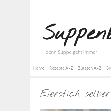
Zum
Inhalt
springen
Suppenb
…denn Suppe geht immer
Home
Rezepte A-Z
Zutaten A-Z
Br
Eierstich selb