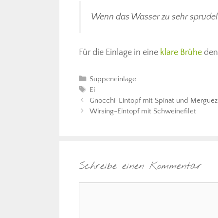
Wenn das Wasser zu sehr sprudelt
Für die Einlage in eine
klare Brühe
den 
Kategorien
Suppeneinlage
Schlagwörter
Ei
Gnocchi-Eintopf mit Spinat und Merguez
Wirsing-Eintopf mit Schweinefilet
Schreibe einen Kommentar
Kommentar