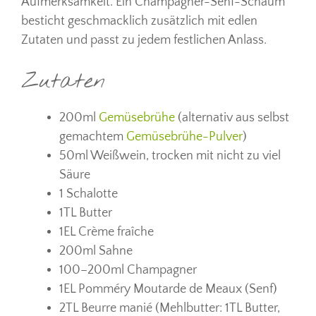
Aufmerksamkeit. Ein Champagner-Senf-Schaum
besticht geschmacklich zusätzlich mit edlen
Zutaten und passt zu jedem festlichen Anlass.
Zutaten
200ml
Gemüsebrühe
(alternativ aus selbst
gemachtem
Gemüsebrühe-Pulver
)
50ml Weißwein, trocken mit nicht zu viel
Säure
1 Schalotte
1TL Butter
1EL Crème fraîche
200ml Sahne
100–200ml Champagner
1EL Pomméry Moutarde de Meaux (Senf)
2TL Beurre manié (Mehlbutter: 1TL Butter,