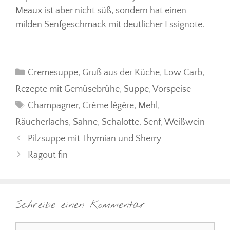
Meaux ist aber nicht süß, sondern hat einen
milden Senfgeschmack mit deutlicher Essignote.
Kategorien
Cremesuppe
,
Gruß aus der Küche
,
Low Carb
,
Rezepte mit Gemüsebrühe
,
Suppe
,
Vorspeise
Schlagwörter
Champagner
,
Crème légère
,
Mehl
,
Räucherlachs
,
Sahne
,
Schalotte
,
Senf
,
Weißwein
Pilzsuppe mit Thymian und Sherry
Ragout fin
Schreibe einen Kommentar
Kommentar