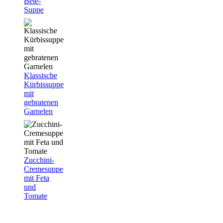
Bete-
Suppe
Klassische
Kürbissuppe
mit
gebratenen
Garnelen
Zucchini-
Cremesuppe
mit Feta
und
Tomate