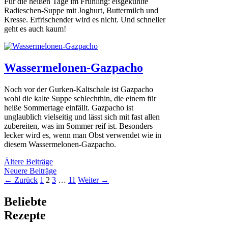
Für die heißen Tage im Frühling: eisgekühlte
Radieschen-Suppe mit Joghurt, Buttermilch und
Kresse. Erfrischender wird es nicht. Und schneller
geht es auch kaum!
Wassermelonen-Gazpacho
Noch vor der Gurken-Kaltschale ist Gazpacho
wohl die kalte Suppe schlechthin​, die einem für
heiße Sommertage einfällt. Gazpacho ist
unglaublich vielseitig und lässt sich mit fast allen
zubereiten, was im Sommer reif ist. Besonders
lecker wird es, wenn man Obst verwendet wie in
diesem Wassermelonen-Gazpacho.
Ältere Beiträge
Neuere Beiträge
Seite
Seite
Seite
Seite
←
Zurück
1
2
3
…
11
Weiter
→
Beliebte
Rezepte