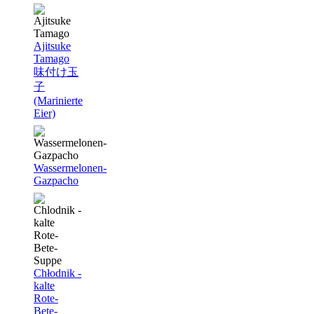
Ajitsuke
Tamago
味付け玉
子
(Marinierte
Eier)
Wassermelonen-
Gazpacho
Chłodnik -
kalte
Rote-
Bete-