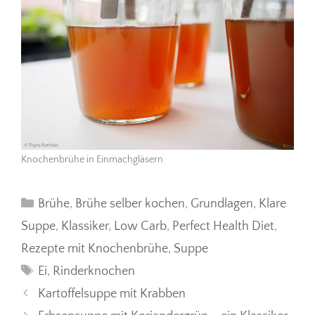
Knochenbrühe in Einmachgläsern
Kategorien
Brühe
,
Brühe selber kochen
,
Grundlagen
,
Klare
Suppe
,
Klassiker
,
Low Carb
,
Perfect Health Diet
,
Rezepte mit Knochenbrühe
,
Suppe
Schlagwörter
Ei
,
Rinderknochen
Kartoffelsuppe mit Krabben