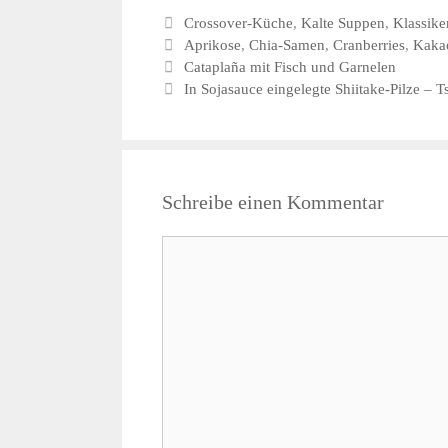
Kategorien
Crossover-Küche
,
Kalte Suppen
,
Klassike
Schlagwörter
Aprikose
,
Chia-Samen
,
Cranberries
,
Kaka
Cataplaña mit Fisch und Garnelen
In Sojasauce eingelegte Shiitake-Pilze –
Schreibe einen Kommentar
Kommentar