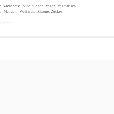
r
,
Nachspeise
,
Süße Suppen
,
Vegan
,
Vegetarisch
o
,
Mandeln
,
Weißwein
,
Zitrone
,
Zucker
 Tsukemono